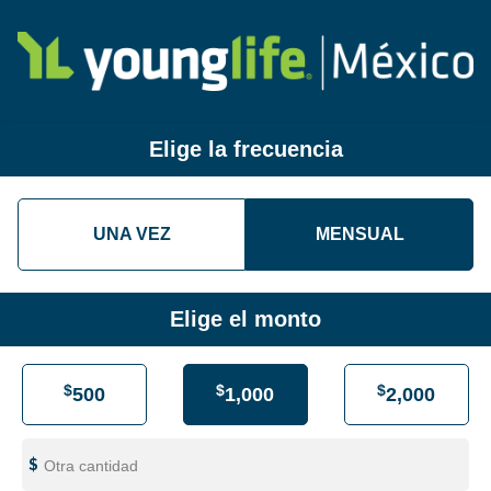
Elige la frecuencia
UNA VEZ
MENSUAL
Elige el monto
$
$
$
500
1,000
2,000
Otra cantidad